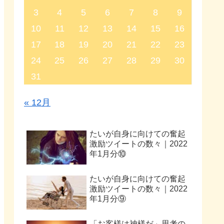
3
4
5
6
7
8
9
10
11
12
13
14
15
16
17
18
19
20
21
22
23
24
25
26
27
28
29
30
31
« 12月
たいが自身に向けての奮起
激励ツイートの数々｜2022
年1月分⑩
たいが自身に向けての奮起
激励ツイートの数々｜2022
年1月分⑨
「お客様は神様だ」思考の