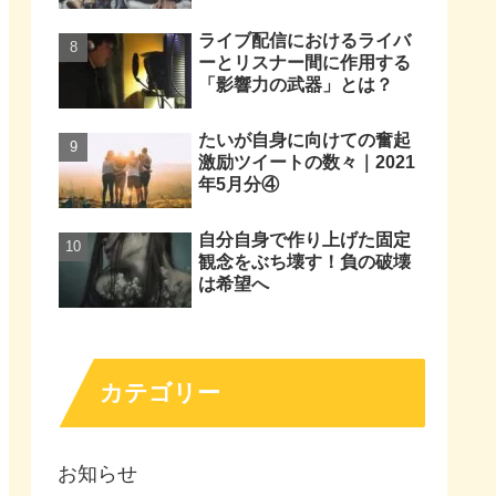
ライブ配信におけるライバ
ーとリスナー間に作用する
「影響力の武器」とは？
たいが自身に向けての奮起
激励ツイートの数々｜2021
年5月分④
自分自身で作り上げた固定
観念をぶち壊す！負の破壊
は希望へ
カテゴリー
お知らせ