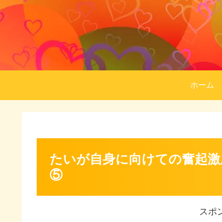
ホーム
たいが自身に向けての奮起激励
⑤
スポ