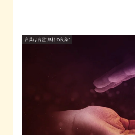
言葉は言霊”無料の良薬”