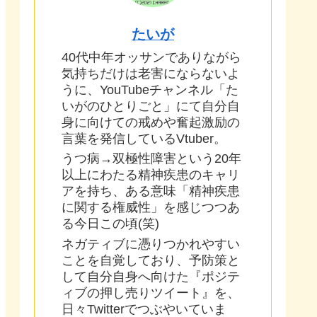
たいが
40代中年オッサンでありながら
気持ちだけは老害にならないよ
うに、YouTubeチャンネル「た
いがのひとりごと」にて自分自
身に向けての戒めや奮起激励の
言葉を発信しているVtuber。
うつ病→双極性障害という20年
以上にわたる精神疾患のキャリ
アを持ち、ある意味「精神疾患
に関する権威性」を感じつつあ
る今日この頃(笑)
ネガティブに憑りつかれやすい
ことを自覚しており、予防策と
して自分自身へ向けた『ポジテ
ィブの押し売りツイート』を、
日々Twitterでつぶやいていま