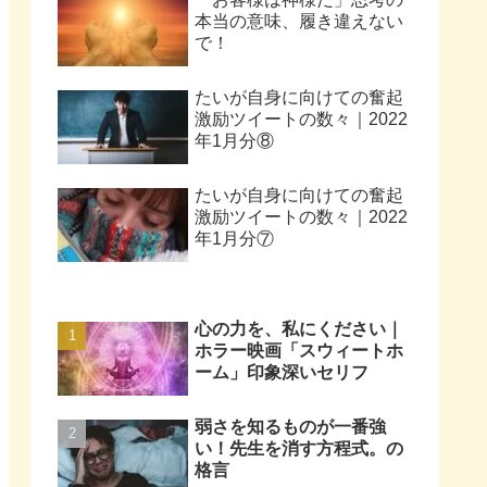
本当の意味、履き違えない
で！
たいが自身に向けての奮起
激励ツイートの数々｜2022
年1月分⑧
たいが自身に向けての奮起
激励ツイートの数々｜2022
年1月分⑦
心の力を、私にください｜
ホラー映画「スウィートホ
ーム」印象深いセリフ
弱さを知るものが一番強
い！先生を消す方程式。の
格言