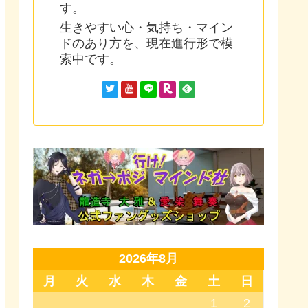
す。
生きやすい心・気持ち・マイン
ドのあり方を、現在進行形で模
索中です。
2026年8月
月
火
水
木
金
土
日
1
2