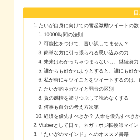
目
たいが自身に向けての奮起激励ツイートの数々
10000時間の法則
可能性をつけて、言い訳してません？
簡単な方に引っ張られる思い込みの力
未来はわかっちゃつまらないし、継続努力
誰からも好かれようとすると、誰にも好か
私が時にキツイことをツイートするのは、
たいが的ネガツイと弱音の区別
負の感情を塗りつぶして読めなくする
何事も自分の考え方次第
経済を優先すべきか？ 人命を優先すべき
Vtuberとして日々、ネガ→ポジ転換師マイ
「たいがのマインド」へのオススメ書籍