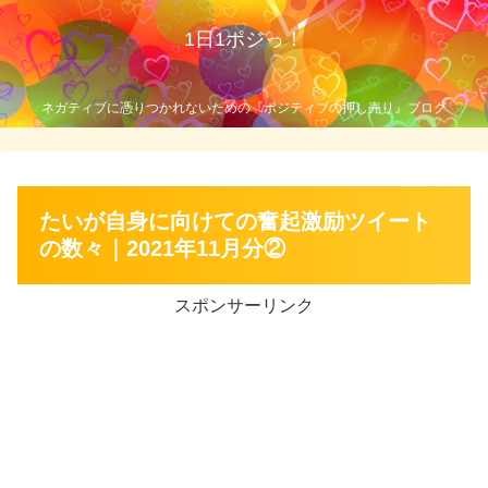
1日1ポジっ！
ネガティブに憑りつかれないための『ポジティブの押し売り』ブログ
たいが自身に向けての奮起激励ツイート
の数々｜2021年11月分②
スポンサーリンク