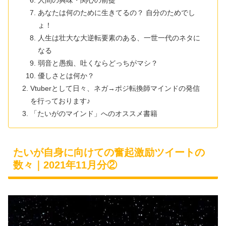
人間の興味・関心の前提
あなたは何のために生きてるの？ 自分のためでし
ょ！
人生は壮大な大逆転要素のある、一世一代のネタに
なる
弱音と愚痴、吐くならどっちがマシ？
優しさとは何か？
Vtuberとして日々、ネガ→ポジ転換師マインドの発信
を行っております♪
「たいがのマインド」へのオススメ書籍
たいが自身に向けての奮起激励ツイートの
数々｜2021年11月分②