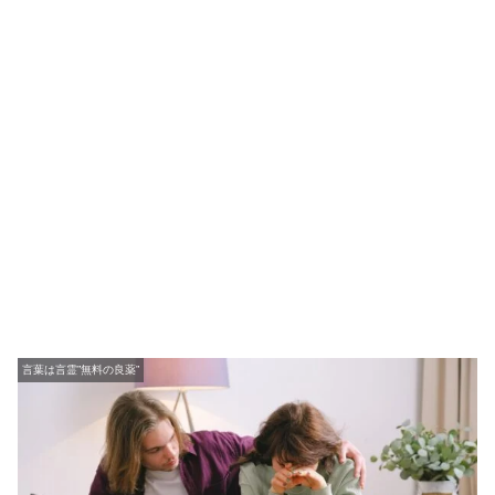
言葉は言霊”無料の良薬”