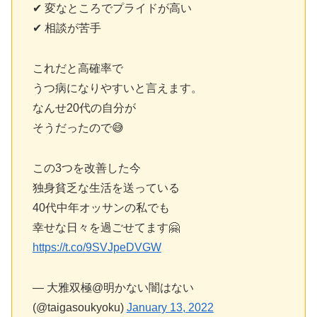
✔︎ 変なところでプライドが高い
✔︎ 相談が苦手
これだと高確率で
うつ病になりやすいと言えます。
なんせ20代の自分が
そうだったので😅
この3つを改善した今
独身貧乏な生活を送っている
40代中年オッサンの私でも
幸せな日々を過ごせてます🤗
https://t.co/9SVJpeDVGW
— 大雅双極@明かない闇はない
(@taigasoukyoku)
January 13, 2022