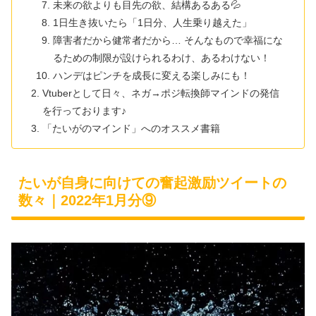
未来の欲よりも目先の欲、結構あるある💦
1日生き抜いたら「1日分、人生乗り越えた」
障害者だから健常者だから… そんなもので幸福にな
るための制限が設けられるわけ、あるわけない！
ハンデはピンチを成長に変える楽しみにも！
Vtuberとして日々、ネガ→ポジ転換師マインドの発信
を行っております♪
「たいがのマインド」へのオススメ書籍
たいが自身に向けての奮起激励ツイートの
数々｜2022年1月分⑨