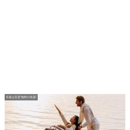
言葉は言霊”無料の良薬”