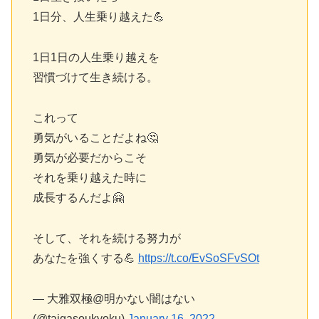
1日分、人生乗り越えた💪
1日1日の人生乗り越えを
習慣づけて生き続ける。
これって
勇気がいることだよね🤔
勇気が必要だからこそ
それを乗り越えた時に
成長するんだよ🤗
そして、それを続ける努力が
あなたを強くする💪
https://t.co/EvSoSFvSOt
— 大雅双極@明かない闇はない
(@taigasoukyoku)
January 16, 2022