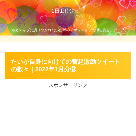
1日1ポジっ！
ネガティブに憑りつかれないための『ポジティブの押し売り』ブログ
たいが自身に向けての奮起激励ツイート
の数々｜2022年1月分⑨
スポンサーリンク