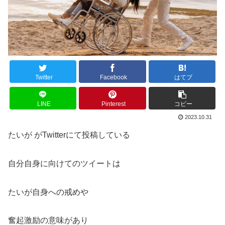
Twitter
Facebook
はてブ
LINE
Pinterest
コピー
2023.10.31
たいが がTwitterにて投稿している
自分自身に向けてのツイートは
たいが自身への戒めや
奮起激励の意味があり