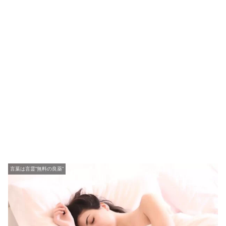
言葉は言霊”無料の良薬”