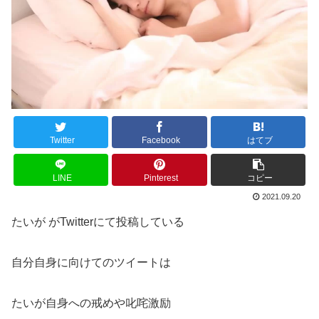
Twitter
Facebook
はてブ
LINE
Pinterest
コピー
2021.09.20
たいが がTwitterにて投稿している
自分自身に向けてのツイートは
たいが自身への戒めや叱咤激励