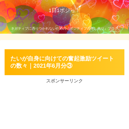
1日1ポジっ！
ネガティブに憑りつかれないための『ポジティブの押し売り』ブログ
たいが自身に向けての奮起激励ツイート
の数々｜2021年6月分③
スポンサーリンク