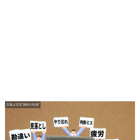
言葉は言霊”無料の良薬”