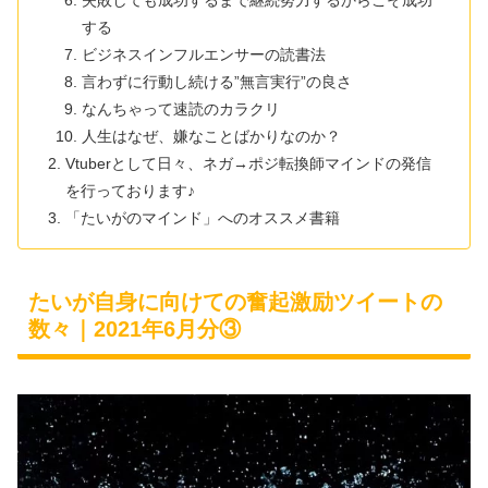
失敗しても成功するまで継続努力するからこそ成功
する
ビジネスインフルエンサーの読書法
言わずに行動し続ける”無言実行”の良さ
なんちゃって速読のカラクリ
人生はなぜ、嫌なことばかりなのか？
Vtuberとして日々、ネガ→ポジ転換師マインドの発信
を行っております♪
「たいがのマインド」へのオススメ書籍
たいが自身に向けての奮起激励ツイートの
数々｜2021年6月分③