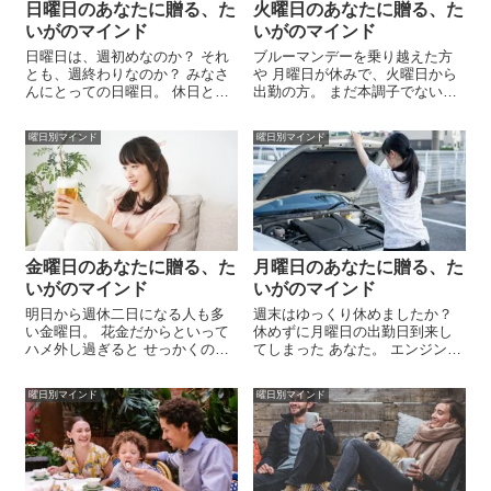
日曜日のあなたに贈る、た
火曜日のあなたに贈る、た
いがのマインド
いがのマインド
日曜日は、週初めなのか？ それ
ブルーマンデーを乗り越えた方
とも、週終わりなのか？ みなさ
や 月曜日が休みで、火曜日から
んにとっての日曜日。 休日とな
出勤の方。 まだ本調子でないあ
る方も多いでしょう。 週初めか
なた。 急にアクセル全開にして
週終わりかは置いといて 休日と
しまうと 空回りしちゃいます
曜日別マインド
曜日別マインド
なる日曜日の過ごし方。 みなさ
よ･･･ 火曜日のあなたに贈る、
ん、気を配っているでしょう
たいがのマインド ブルーマンデ
か･･･？ 日曜日のあなたに贈
ーを乗り越えた火曜日。 でも、
る、...
や...
金曜日のあなたに贈る、た
月曜日のあなたに贈る、た
いがのマインド
いがのマインド
明日から週休二日になる人も多
週末はゆっくり休めましたか？
い金曜日。 花金だからといって
休めずに月曜日の出勤日到来し
ハメ外し過ぎると せっかくの休
てしまった あなた。 エンジンを
みが寝て曜日の台無しに。 時間
すぐにかけることができます
は有限なんですよ･･･ 金曜日の
か？ 仕事へ向き合い、仕事に取
曜日別マインド
曜日別マインド
あなたに贈る、たいがのマイン
り組むエンジンを･･･ 月曜日の
ド 今日は花金! 気兼ねなく深酒
あなたに贈る、たいがのマイン
できる「花の金曜日」。 たま
ド お仕事始まる人も多い月曜
ぁ...
日。 ...