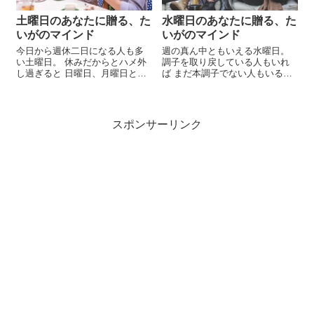
土曜日のあなたに贈る、た
水曜日のあなたに贈る、た
いがのマインド
いがのマインド
今日から週休二日になる人も多
週の真ん中ともいえる水曜日。
い土曜日。 休みだからとハメ外
調子を取り戻している人もいれ
し過ぎると 日曜日、月曜日と連
ば まだ本調子でない人もいるこ
日に襲ってくる あの症状に悩ま
とでしょう。 ただ、どちらの人
されることに･･･ 土曜日のあな
にも気をつけてほしい アフター5
たに贈る、たいがのマインド 祝
以降の過ごし方があるのです
日と重なると、なぜか損した気
よ･･･ 水曜日のあなたに贈る、
スポンサーリンク
になる土曜日。 翌日の日曜日
たいがのマインド 水曜日が祝日
は、...
だ...