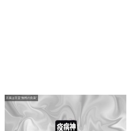
言葉は言霊”無料の良薬”