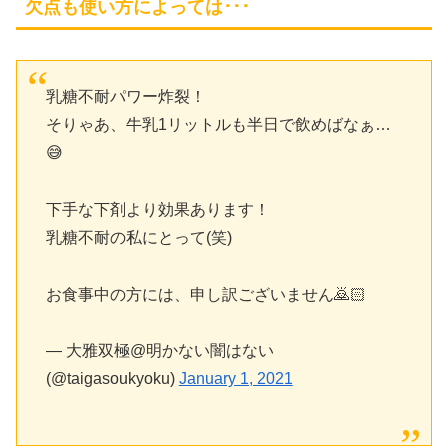
欠点も使い方によっては･･･
乳糖不耐パワー炸裂！
そりゃあ、牛乳1リットルも半日で飲めばなぁ…
😅
下手な下剤より効果あります！
乳糖不耐の私にとって(笑)
お食事中の方には、申し訳ございません🙇🏻
— 大雅双極@明かない闇はない
(@taigasoukyoku)
January 1, 2021