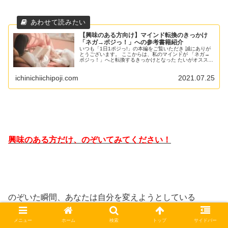
【興味のある方向け】マインド転換のきっかけ
「ネガ→ポジっ！」への参考書籍紹介
いつも「1日1ポジっ!」の本編をご覧いただき 誠にありが
とうございます。 ここからは、私のマインドが 「ネガ→
ポジっ！」へと転換するきっかけとなった たいがオススメ
の参考書籍 を、ご紹介させていただきます。 興味のある
方だけ のぞいていただ...
ichinichiichipoji.com
2021.07.25
興味のある方だけ、のぞいてみてください！
のぞいた瞬間、あなたは自分を変えようとしている
メニュー
ホーム
検索
トップ
サイドバー
自分自身に気づくハズですよ♪