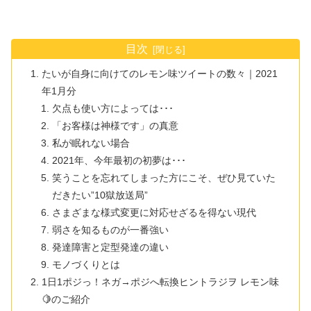
目次
たいが自身に向けてのレモン味ツイートの数々｜2021
年1月分
欠点も使い方によっては･･･
「お客様は神様です」の真意
私が眠れない場合
2021年、今年最初の初夢は･･･
笑うことを忘れてしまった方にこそ、ぜひ見ていた
だきたい”10獄放送局”
さまざまな様式変更に対応せざるを得ない現代
弱さを知るものが一番強い
発達障害と定型発達の違い
モノづくりとは
1日1ポジっ！ネガ→ポジへ転換ヒントラジヲ レモン味
🍋のご紹介