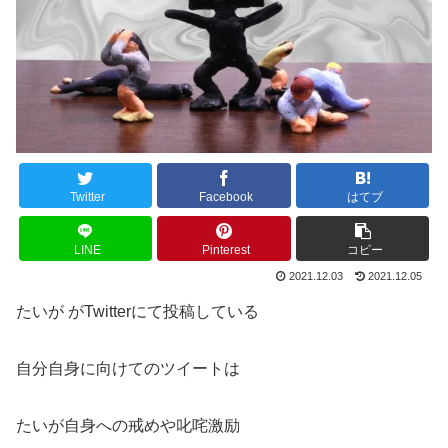
Twitter
Facebook
はてブ
LINE
Pinterest
コピー
2021.12.03
2021.12.05
たいが がTwitterにて投稿している
自分自身に向けてのツイートは
たいが自身への戒めや叱咤激励