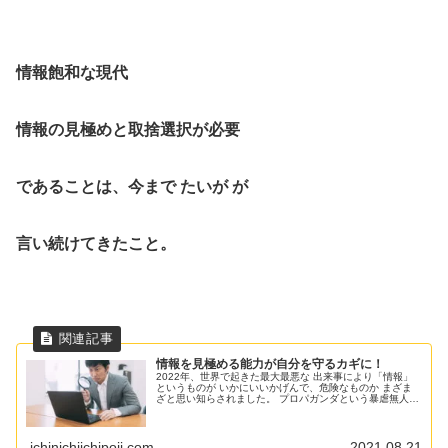
情報飽和な現代
情報の見極めと取捨選択が必要
であることは、今まで たいが が
言い続けてきたこと。
情報を見極める能力が自分を守るカギに！
2022年、世界で起きた最大最悪な 出来事により「情報」
というものが いかにいいかげんで、危険なものか まざま
ざと思い知らされました。 プロパガンダという暴虐無人な
マインドに 踊らされる国民。 一歩外の世界にいる人たち
は それが間違いである...
ichinichiichipoji.com
2021.08.21